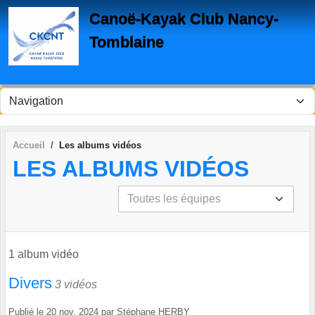
Panneau de gestion des cookies
Canoë-Kayak Club Nancy-
Tomblaine
Accueil
Les albums vidéos
LES ALBUMS VIDÉOS
1 album vidéo
Divers
3 vidéos
Publié le
20 nov. 2024
par
Stéphane HERBY