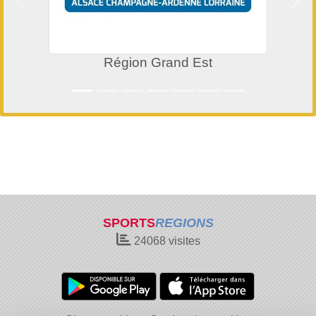
Précedent
Suiv
Région Grand Est
SPORTS
REGIONS
24068
visites