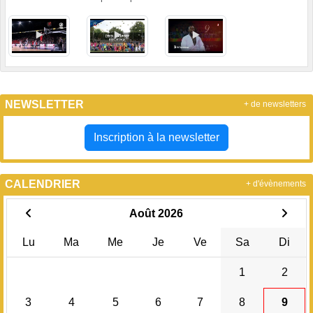
NEWSLETTER
+ de newsletters
Inscription à la newsletter
CALENDRIER
+ d'évènements
Août 2026
Lu
Ma
Me
Je
Ve
Sa
Di
1
2
3
4
5
6
7
8
9