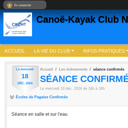
Panneau de gestion des cookies
Se connecter
Canoë-Kayak Club N
ACCUEIL
LA VIE DU CLUB
INFOS PRATIQUES
Accueil
Les évènements
séance confirmés
Le
mercredi
18
SÉANCE CONFIRM
DÉC.
2024
Le
mercredi
18
déc.
2024
de 16h à 18h
Écoles de Pagaies Confirmés
Séance en salle et sur l'eau