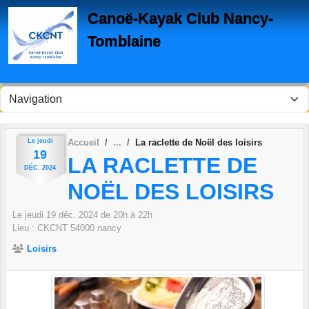
Panneau de gestion des cookies
Canoë-Kayak Club Nancy-
Tomblaine
Le
jeudi
Accueil
La raclette de Noël des loisirs
19
LA RACLETTE DE
DÉC.
2024
NOËL DES LOISIRS
Le
jeudi
19
déc.
2024
de 20h à 22h
Lieu :
CKCNT
54000
nancy
Loisirs