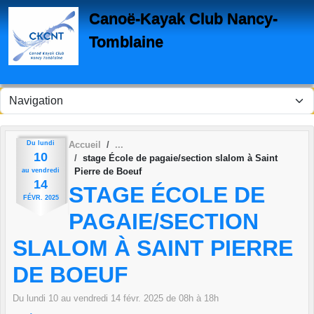
Panneau de gestion des cookies
Canoë-Kayak Club Nancy-
Tomblaine
Du
lundi
Accueil
10
stage École de pagaie/section slalom à Saint
Pierre de Boeuf
au
vendredi
14
STAGE ÉCOLE DE
FÉVR.
2025
PAGAIE/SECTION
SLALOM À SAINT PIERRE
DE BOEUF
Du
lundi
10
au
vendredi
14
févr.
2025
de 08h à 18h