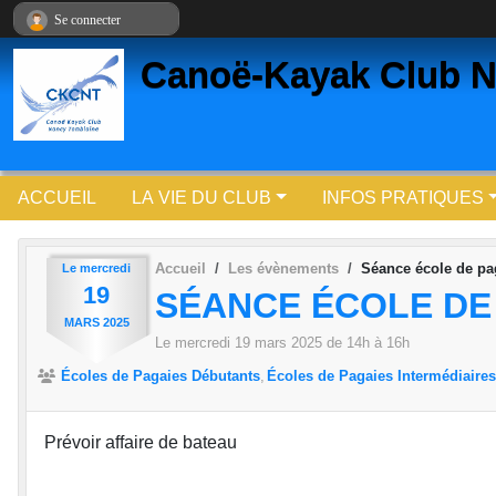
Panneau de gestion des cookies
Se connecter
Canoë-Kayak Club N
ACCUEIL
LA VIE DU CLUB
INFOS PRATIQUES
Accueil
Les évènements
Séance école de pag
Le
mercredi
19
SÉANCE ÉCOLE DE 
MARS
2025
Le
mercredi
19
mars
2025
de 14h à 16h
Écoles de Pagaies Débutants
Écoles de Pagaies Intermédiaires
Prévoir affaire de bateau