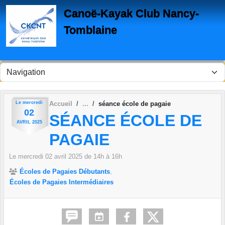
Panneau de gestion des cookies
Canoë-Kayak Club Nancy-
Tomblaine
Le
mercredi
Accueil
séance école de pagaie
02
SÉANCE ÉCOLE DE
AVRIL
2025
PAGAIE
Le
mercredi
02
avril
2025
de 14h à 16h
Écoles de Pagaies Débutants
Écoles de Pagaies Intermédiaires