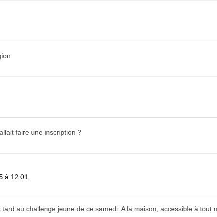
gion
llait faire une inscription ?
5 à 12:01
 tard au challenge jeune de ce samedi. A la maison, accessible à tout 