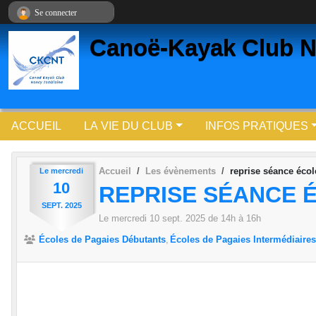
Panneau de gestion des cookies
Se connecter
Canoë-Kayak Club N
ACCUEIL
LA VIE DU CLUB
INFOS PRATIQUES
Accueil
Les évènements
reprise séance écol
Le
mercredi
10
REPRISE SÉANCE 
SEPT.
2025
Le
mercredi
10
sept.
2025
de 14h à 16h
Écoles de Pagaies Débutants
Écoles de Pagaies Intermédiaires