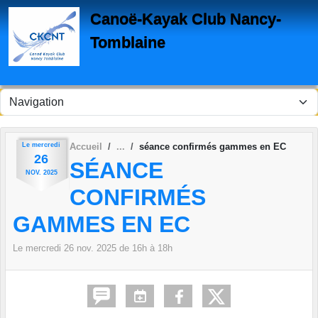
Panneau de gestion des cookies
Canoë-Kayak Club Nancy-
Tomblaine
Le
mercredi
Accueil
séance confirmés gammes en EC
26
SÉANCE
NOV.
2025
CONFIRMÉS
GAMMES EN EC
Le
mercredi
26
nov.
2025
de 16h à 18h