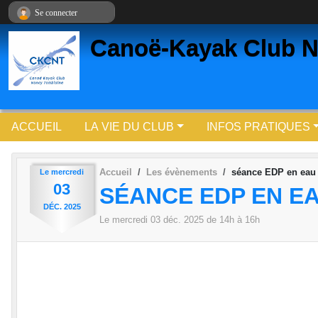
Panneau de gestion des cookies
Se connecter
Canoë-Kayak Club N
ACCUEIL
LA VIE DU CLUB
INFOS PRATIQUES
Accueil
Les évènements
séance EDP en eau c
Le
mercredi
03
SÉANCE EDP EN EA
DÉC.
2025
Le
mercredi
03
déc.
2025
de 14h à 16h