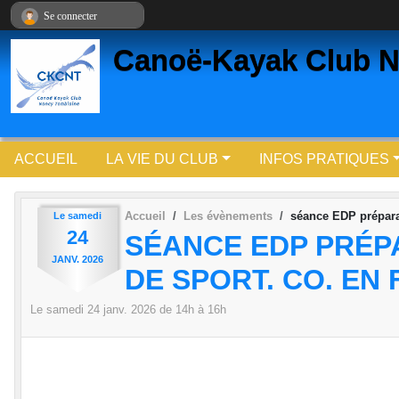
Panneau de gestion des cookies
Se connecter
Canoë-Kayak Club N
ACCUEIL
LA VIE DU CLUB
INFOS PRATIQUES
Accueil
Les évènements
séance EDP préparat
Le
samedi
24
SÉANCE EDP PRÉPA
JANV.
2026
DE SPORT. CO. EN
Le
samedi
24
janv.
2026
de 14h à 16h