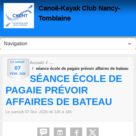
Panneau de gestion des cookies
Canoë-Kayak Club Nancy-
Tomblaine
Le
samedi
Accueil
07
séance école de pagaie prévoir affaires de bateau
FÉVR.
2026
SÉANCE ÉCOLE DE
PAGAIE PRÉVOIR
AFFAIRES DE BATEAU
Le
samedi
07
févr.
2026
de 14h à 16h