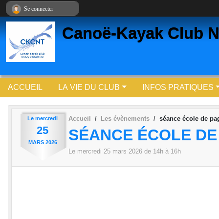
Panneau de gestion des cookies
Se connecter
Canoë-Kayak Club N
ACCUEIL
LA VIE DU CLUB
INFOS PRATIQUES
Accueil
Les évènements
séance école de pa
Le
mercredi
25
SÉANCE ÉCOLE DE
MARS
2026
Le
mercredi
25
mars
2026
de 14h à 16h