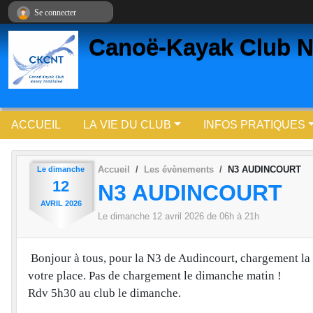
Panneau de gestion des cookies
Se connecter
Canoë-Kayak Club N
ACCUEIL
LA VIE DU CLUB
INFOS PRATIQUES
Accueil
Les évènements
N3 AUDINCOURT
Le
dimanche
12
N3 AUDINCOURT
AVRIL
2026
Le
dimanche
12
avril
2026
de 06h à 21h
Bonjour à tous, pour la N3 de Audincourt, chargement la
votre place. Pas de chargement le dimanche matin !
Rdv 5h30 au club le dimanche.