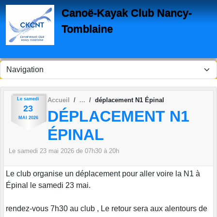
Panneau de gestion des cookies
Canoë-Kayak Club Nancy-
Tomblaine
Le
samedi
Accueil
déplacement N1 Épinal
23
DÉPLACEMENT N1
MAI
2026
ÉPINAL
Le
samedi
23
mai
2026
de 07h30 à 20h
Le club organise un déplacement pour aller voire la N1 à
Épinal le samedi 23 mai.
rendez-vous 7h30 au club , Le retour sera aux alentours de