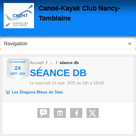
Panneau de gestion des cookies
Canoë-Kayak Club Nancy-
Tomblaine
Le
mercredi
Accueil
séance db
24
SÉANCE DB
SEPT.
2025
Le
mercredi
24
sept.
2025
de 18h à 19h30
Les Dragons Bleus de Stan