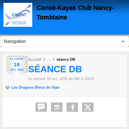
Panneau de gestion des cookies
Canoë-Kayak Club Nancy-
Tomblaine
Le
samedi
Accueil
séance DB
18
SÉANCE DB
OCT.
2025
Le
samedi
18
oct.
2025
de 09h à 10h30
Les Dragons Bleus de Stan