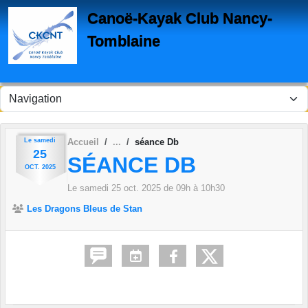
Panneau de gestion des cookies
Canoë-Kayak Club Nancy-
Tomblaine
Le
samedi
Accueil
séance Db
25
SÉANCE DB
OCT.
2025
Le
samedi
25
oct.
2025
de 09h à 10h30
Les Dragons Bleus de Stan