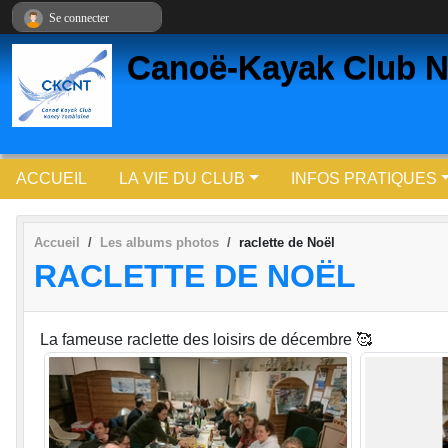
Panneau de gestion des cookies
Se connecter
Canoë-Kayak Club N
ACCUEIL
LA VIE DU CLUB
INFOS PRATIQUES
Accueil
Les albums photos
raclette de Noël
RACLETTE DE NOËL
La fameuse raclette des loisirs de décembre 🥰