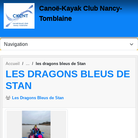
Panneau de gestion des cookies
Canoë-Kayak Club Nancy-
Tomblaine
Accueil
les dragons bleus de Stan
LES DRAGONS BLEUS DE
STAN
Les Dragons Bleus de Stan